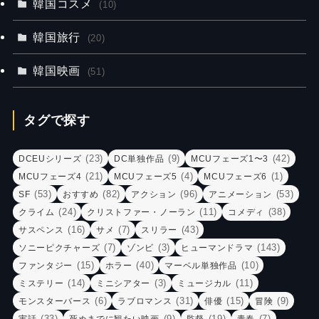
韓国コスメ
(10)
韓国旅行
(20)
韓国映画
(51)
タグで探す
(23)
(9)
(42)
DCEUシリーズ
DC単独作品
MCUフェーズ1〜3
(21)
(4)
(1)
MCUフェーズ4
MCUフェーズ5
MCUフェーズ6
(53)
(82)
(96)
(53)
SF
おすすめ
アクション
アニメーション
(24)
(11)
(38)
クライム
クリストファー・ノーラン
コメディ
(16)
(7)
(43)
サスペンス
サメ
スリラー
(7)
(3)
(143)
ソニーピクチャーズ
ゾンビ
ヒューマンドラマ
(15)
(40)
(10)
ファンタジー
ホラー
マーベル単独作品
(14)
(3)
(11)
ミステリー
ミニシアター
ミュージカル
(6)
(31)
(15)
(9)
モンスターバース
ラブロマンス
俳優
冒険
(33)
(9)
(19)
(7)