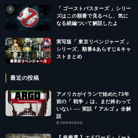
「 ゴーストバスターズ 」シリー
ズはこの順番で見るべし、気に
なる続編ついて解説したよ
実写版「 東京リベンジャーズ 」
シリーズ、順番&あらすじ&キャ
ストまとめ
最近の投稿
アメリカがイランで始めた73年
前の「 戦争 」は、まだ終わって
いない ── 実話『 アルゴ 』全解
説
2026年3月3日
【 超厳選 】エドワード・ノート