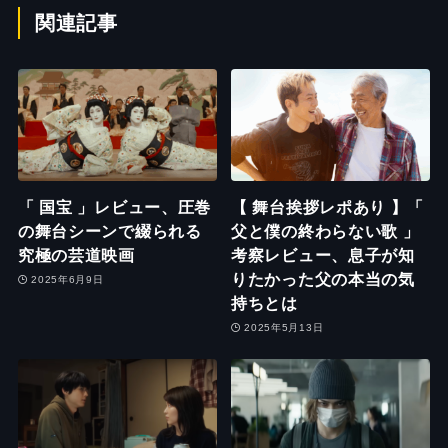
関連記事
「 国宝 」レビュー、圧巻
【 舞台挨拶レポあり 】「
の舞台シーンで綴られる
父と僕の終わらない歌 」
究極の芸道映画
考察レビュー、息子が知
りたかった父の本当の気
2025年6月9日
持ちとは
2025年5月13日