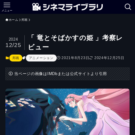
メニュー
ホーム
邦画
「 竜とそばかすの姫 」考察レ
2024
12/25
ビュー
2021年8月23日
2024年12月25日
邦画
アニメーション
当ページの画像はIMDbまたは公式サイトより引用