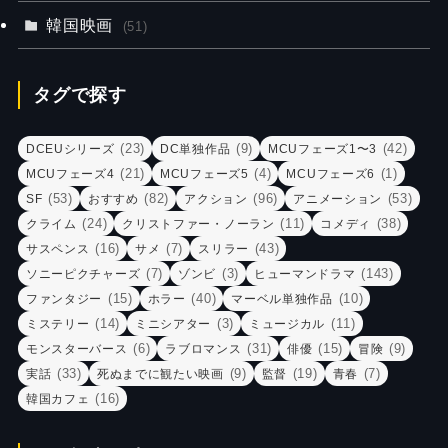
韓国映画
(51)
タグで探す
(23)
(9)
(42)
DCEUシリーズ
DC単独作品
MCUフェーズ1〜3
(21)
(4)
(1)
MCUフェーズ4
MCUフェーズ5
MCUフェーズ6
(53)
(82)
(96)
(53)
SF
おすすめ
アクション
アニメーション
(24)
(11)
(38)
クライム
クリストファー・ノーラン
コメディ
(16)
(7)
(43)
サスペンス
サメ
スリラー
(7)
(3)
(143)
ソニーピクチャーズ
ゾンビ
ヒューマンドラマ
(15)
(40)
(10)
ファンタジー
ホラー
マーベル単独作品
(14)
(3)
(11)
ミステリー
ミニシアター
ミュージカル
(6)
(31)
(15)
(9)
モンスターバース
ラブロマンス
俳優
冒険
(33)
(9)
(19)
(7)
実話
死ぬまでに観たい映画
監督
青春
(16)
韓国カフェ