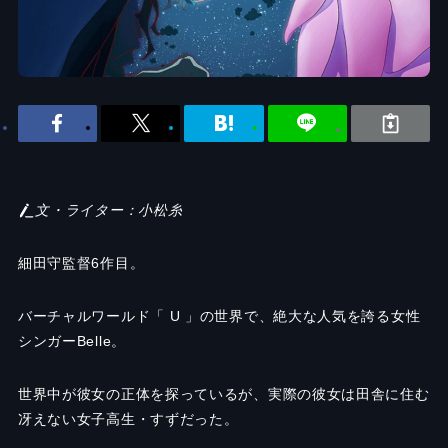
文・ライター：小松糸
細田守監督
6
作目。
バーチャルワールド「
U
」の世界で、絶大な人気を誇る女性
シンガー
Belle
。
世界中が彼女の正体を探っているが、実際の彼女は田舎に住む
冴えない女子高生・すずだった。