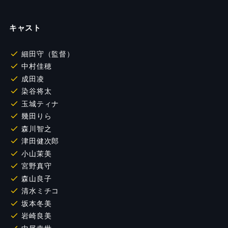
キャスト
細田守（監督）
中村佳穂
成田凌
染谷将太
玉城ティナ
幾田りら
森川智之
津田健次郎
小山茉美
宮野真守
森山良子
清水ミチコ
坂本冬美
岩崎良美