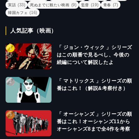
(33)
(9)
(19)
(7)
実話
死ぬまでに観たい映画
監督
青春
(16)
韓国カフェ
人気記事（映画）
「 ジョン・ウィック 」シリーズ
はこの順番で見るべし、今後の
続編について解説したよ
「 マトリックス 」シリーズの順
番はこれ！（解説&考察付き）
「 オーシャンズ 」シリーズの順
番はこれ！オーシャンズ11から
オーシャンズ8まで全4作を考察