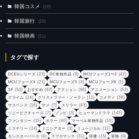
韓国コスメ
(10)
韓国旅行
(20)
韓国映画
(51)
タグで探す
(23)
(9)
(42)
DCEUシリーズ
DC単独作品
MCUフェーズ1〜3
(21)
(4)
(1)
MCUフェーズ4
MCUフェーズ5
MCUフェーズ6
(53)
(82)
(96)
(53)
SF
おすすめ
アクション
アニメーション
(24)
(11)
(38)
クライム
クリストファー・ノーラン
コメディ
(16)
(7)
(43)
サスペンス
サメ
スリラー
(7)
(3)
(143)
ソニーピクチャーズ
ゾンビ
ヒューマンドラマ
(15)
(40)
(10)
ファンタジー
ホラー
マーベル単独作品
(14)
(3)
(11)
ミステリー
ミニシアター
ミュージカル
(6)
(31)
(15)
(9)
モンスターバース
ラブロマンス
俳優
冒険