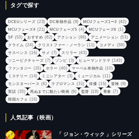
タグで探す
(23)
(9)
(42)
DCEUシリーズ
DC単独作品
MCUフェーズ1〜3
(21)
(4)
(1)
MCUフェーズ4
MCUフェーズ5
MCUフェーズ6
(53)
(82)
(96)
(53)
SF
おすすめ
アクション
アニメーション
(24)
(11)
(38)
クライム
クリストファー・ノーラン
コメディ
(16)
(7)
(43)
サスペンス
サメ
スリラー
(7)
(3)
(143)
ソニーピクチャーズ
ゾンビ
ヒューマンドラマ
(15)
(40)
(10)
ファンタジー
ホラー
マーベル単独作品
(14)
(3)
(11)
ミステリー
ミニシアター
ミュージカル
(6)
(31)
(15)
(9)
モンスターバース
ラブロマンス
俳優
冒険
(33)
(9)
(19)
(7)
実話
死ぬまでに観たい映画
監督
青春
(16)
韓国カフェ
人気記事（映画）
「 ジョン・ウィック 」シリーズ