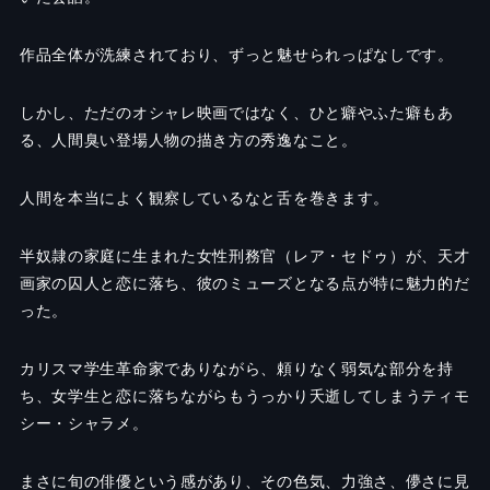
作品全体が洗練されており、ずっと魅せられっぱなしです。
しかし、ただのオシャレ映画ではなく、ひと癖やふた癖もあ
る、人間臭い登場人物の描き方の秀逸なこと。
人間を本当によく観察しているなと舌を巻きます。
半奴隷の家庭に生まれた女性刑務官（レア・セドゥ）が、天才
画家の囚人と恋に落ち、彼のミューズとなる点が特に魅力的だ
った。
カリスマ学生革命家でありながら、頼りなく弱気な部分を持
ち、女学生と恋に落ちながらもうっかり夭逝してしまうティモ
シー・シャラメ。
まさに旬の俳優という感があり、その色気、力強さ、儚さに見