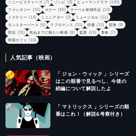
(7)
(3)
(143)
ソニーピクチャーズ
ゾンビ
ヒューマンドラマ
(15)
(40)
(10)
ファンタジー
ホラー
マーベル単独作品
(14)
(3)
(11)
ミステリー
ミニシアター
ミュージカル
(6)
(31)
(15)
(9)
モンスターバース
ラブロマンス
俳優
冒険
(33)
(9)
(19)
(7)
実話
死ぬまでに観たい映画
監督
青春
(16)
韓国カフェ
人気記事（映画）
「 ジョン・ウィック 」シリーズ
はこの順番で見るべし、今後の
続編について解説したよ
「 マトリックス 」シリーズの順
番はこれ！（解説&考察付き）