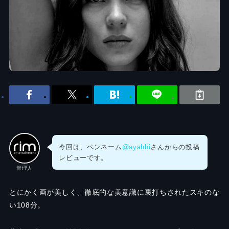
今回は、ペンネーム
@ayahhi
さんからの投稿
レビューです。
管理人
とにかく画が美しく、徹底的な美意識に裏打ちされたスキのな
い108分。