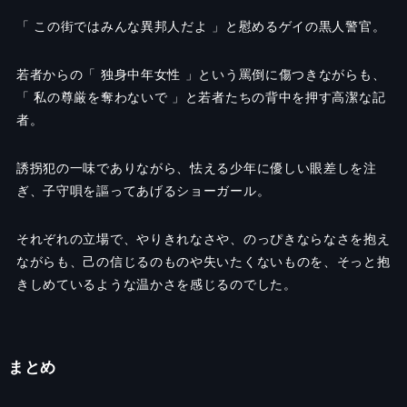
「 この街ではみんな異邦人だよ 」と慰めるゲイの黒人警官。
若者からの「 独身中年女性 」という罵倒に傷つきながらも、
「 私の尊厳を奪わないで 」と若者たちの背中を押す高潔な記
者。
誘拐犯の一味でありながら、怯える少年に優しい眼差しを注
ぎ、子守唄を謳ってあげるショーガール。
それぞれの立場で、やりきれなさや、のっぴきならなさを抱え
ながらも、己の信じるのものや失いたくないものを、そっと抱
きしめているような温かさを感じるのでした。
まとめ