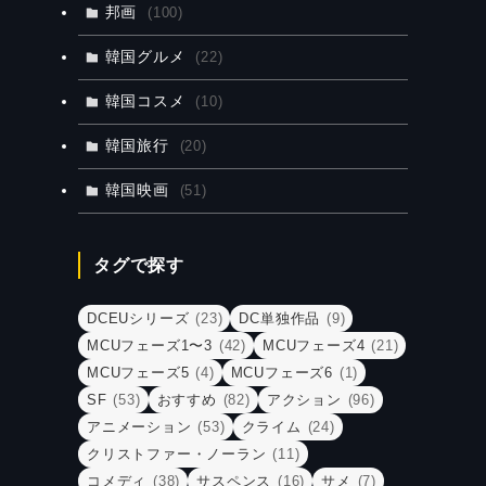
邦画
(100)
韓国グルメ
(22)
韓国コスメ
(10)
韓国旅行
(20)
韓国映画
(51)
タグで探す
DCEUシリーズ
(23)
DC単独作品
(9)
MCUフェーズ1〜3
(42)
MCUフェーズ4
(21)
MCUフェーズ5
(4)
MCUフェーズ6
(1)
SF
(53)
おすすめ
(82)
アクション
(96)
アニメーション
(53)
クライム
(24)
クリストファー・ノーラン
(11)
コメディ
(38)
サスペンス
(16)
サメ
(7)