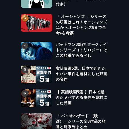
付き）
「 オーシャンズ 」シリーズ
の順番はこれ！オーシャンズ
11からオーシャンズ8まで全
4作を考察
バットマン3部作 ダークナイ
トシリーズ（トリロジー）は
この順番でみるべし
実話映画5選、日本で起きた
ヤバい事件を題材にした邦画
の名作
【 実話映画5選 】日本で起
きたヤバすぎる事件を題材に
した邦画
「 バイオハザード （映
画）」シリーズ全8作品の順
番と時系列まとめ