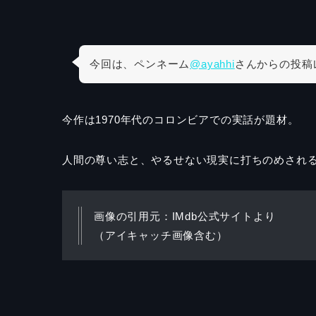
今回は、ペンネーム
@ayahhi
さんからの投稿
今作は1970年代のコロンビアでの実話が題材。
人間の尊い志と、やるせない現実に打ちのめされ
画像の引用元：IMdb公式サイトより
（アイキャッチ画像含む）