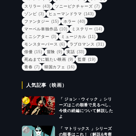
スリラー
(43)
ソニーピクチャーズ
(7)
ゾンビ
(3)
ヒューマンドラマ
(143)
ファンタジー
(15)
ホラー
(40)
マーベル単独作品
(10)
ミステリー
(14)
ミニシアター
(3)
ミュージカル
(11)
モンスターバース
(6)
ラブロマンス
(31)
俳優
(15)
冒険
(9)
実話
(33)
死ぬまでに観たい映画
(9)
監督
(19)
青春
(7)
韓国カフェ
(16)
人気記事（映画）
「 ジョン・ウィック 」シリ
ーズはこの順番で見るべし、
今後の続編について解説した
よ
「 マトリックス 」シリーズ
の順番はこれ！（解説&考察