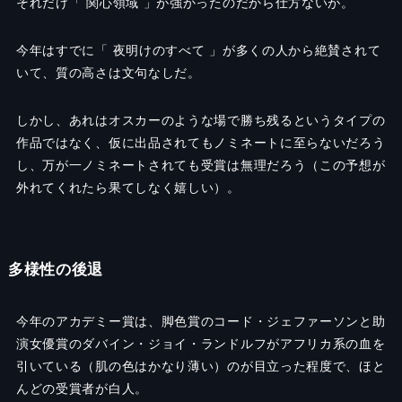
それだけ「 関心領域 」が強かったのだから仕方ないが。
今年はすでに「 夜明けのすべて 」が多くの人から絶賛されて
いて、質の高さは文句なしだ。
しかし、あれはオスカーのような場で勝ち残るというタイプの
作品ではなく、仮に出品されてもノミネートに至らないだろう
し、万が一ノミネートされても受賞は無理だろう（この予想が
外れてくれたら果てしなく嬉しい）。
多様性の後退
今年のアカデミー賞は、脚色賞のコード・ジェファーソンと助
演女優賞のダバイン・ジョイ・ランドルフがアフリカ系の血を
引いている（肌の色はかなり薄い）のが目立った程度で、ほと
んどの受賞者が白人。