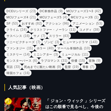
(23)
(9)
(42)
DCEUシリーズ
DC単独作品
MCUフェーズ1〜3
(21)
(4)
(1)
MCUフェーズ4
MCUフェーズ5
MCUフェーズ6
(53)
(82)
(96)
(53)
SF
おすすめ
アクション
アニメーション
(24)
(11)
(38)
クライム
クリストファー・ノーラン
コメディ
(16)
(7)
(43)
サスペンス
サメ
スリラー
(7)
(3)
(143)
ソニーピクチャーズ
ゾンビ
ヒューマンドラマ
(15)
(40)
(10)
ファンタジー
ホラー
マーベル単独作品
(14)
(3)
(11)
ミステリー
ミニシアター
ミュージカル
(6)
(31)
(15)
(9)
モンスターバース
ラブロマンス
俳優
冒険
(33)
(9)
(19)
(7)
実話
死ぬまでに観たい映画
監督
青春
(16)
韓国カフェ
人気記事（映画）
「 ジョン・ウィック 」シリーズ
はこの順番で見るべし、今後の