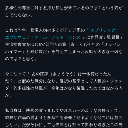
多様性の尊重に対する揺り戻しが来ているのでは？という気が
してならない。
これは昨年、登場人物の多くがアジア系の「
エブリシング・
エブリウェア・オール・アット・ワンス
」に作品賞 / 監督賞 /
主演女優賞をはじめ7部門もの賞（奇しくも今年の「オッペン
ハイマー」と同じ数だ）を与えてしまった反動が大きな一因な
のでは？と思う。
今になって「 あの狂躁（きょうそう）は一体何だったん
だ？」と醒めた気分になり、選択の基準として人種的 / ジェン
ダー的多様性の尊重が、今年はかなり後退したのではなかろう
か。
私自身は、映画の賞（ましてやオスカーのようなお祭り）で、
純粋な作品の質よりも多様性を優先させるような傾向には賛同
しない。だがそれにしても去年とは打って変わり過ぎたこの光