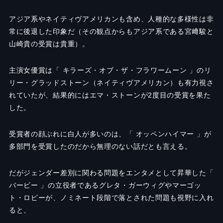
アジア系やネイティヴアメリカンも含め、人種的な多様性は非
常に後退した印象だ（その観点からもアジア系である宮﨑駿と
山崎貴の受賞は貴重）。
主演女優賞は「 キラーズ・オブ・ザ・フラワームーン 」のリ
リー・グラッドストーン（ネイティヴアメリカン）も有力視さ
れていたが、結果的にはエマ・ストーンが2度目の受賞を果た
した。
受賞者の顔ぶれに白人が多いのは、「 オッペンハイマー 」が
多部門を受賞したのだから無理のない話だとも言える。
だがジェンダー差別に関わる問題をエンタメとして昇華した「
バービー 」の立役者であるグレタ・ガーウィグやマーゴッ
ト・ロビーが、ノミネート段階で落とされた問題も視野に入れ
ると、