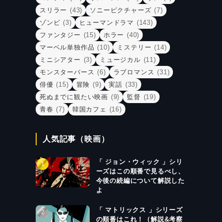
スリラー
(43)
ソニーピクチャーズ
(7)
ゾンビ
(3)
ヒューマンドラマ
(143)
ファンタジー
(15)
ホラー
(40)
マーベル単独作品
(10)
ミステリー
(14)
ミニシアター
(3)
ミュージカル
(11)
モンスターバース
(6)
ラブロマンス
(31)
俳優
(15)
冒険
(9)
実話
(33)
死ぬまでに観たい映画
(9)
監督
(19)
青春
(7)
韓国カフェ
(16)
人気記事（映画）
「 ジョン・ウィック 」シリ
ーズはこの順番で見るべし、
今後の続編について解説した
よ
「 マトリックス 」シリーズ
の順番はこれ！（解説&考察