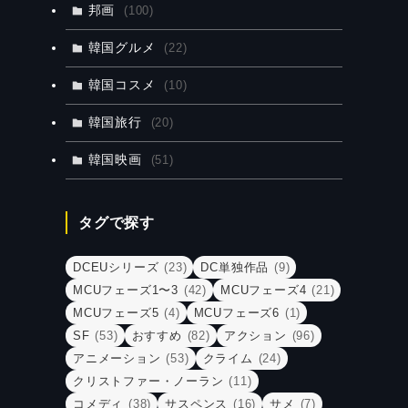
邦画
(100)
韓国グルメ
(22)
韓国コスメ
(10)
韓国旅行
(20)
韓国映画
(51)
タグで探す
DCEUシリーズ
(23)
DC単独作品
(9)
MCUフェーズ1〜3
(42)
MCUフェーズ4
(21)
MCUフェーズ5
(4)
MCUフェーズ6
(1)
SF
(53)
おすすめ
(82)
アクション
(96)
アニメーション
(53)
クライム
(24)
クリストファー・ノーラン
(11)
コメディ
(38)
サスペンス
(16)
サメ
(7)