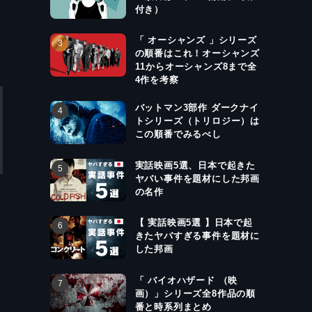
付き）
「 オーシャンズ 」シリーズ
の順番はこれ！オーシャンズ
11からオーシャンズ8まで全
4作を考察
バットマン3部作 ダークナイ
トシリーズ（トリロジー）は
この順番でみるべし
実話映画5選、日本で起きた
ヤバい事件を題材にした邦画
の名作
【 実話映画5選 】日本で起
きたヤバすぎる事件を題材に
した邦画
「 バイオハザード （映
画）」シリーズ全8作品の順
番と時系列まとめ