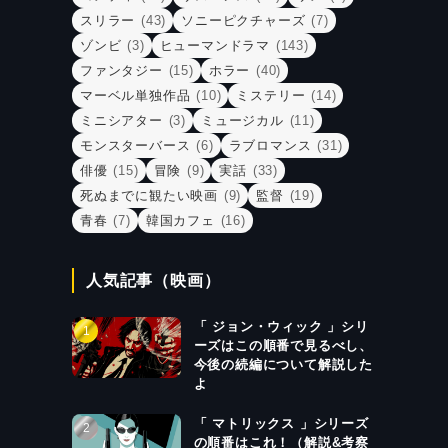
スリラー
(43)
ソニーピクチャーズ
(7)
ゾンビ
(3)
ヒューマンドラマ
(143)
ファンタジー
(15)
ホラー
(40)
マーベル単独作品
(10)
ミステリー
(14)
ミニシアター
(3)
ミュージカル
(11)
モンスターバース
(6)
ラブロマンス
(31)
俳優
(15)
冒険
(9)
実話
(33)
死ぬまでに観たい映画
(9)
監督
(19)
青春
(7)
韓国カフェ
(16)
人気記事（映画）
「 ジョン・ウィック 」シリ
ーズはこの順番で見るべし、
今後の続編について解説した
よ
「 マトリックス 」シリーズ
の順番はこれ！（解説&考察