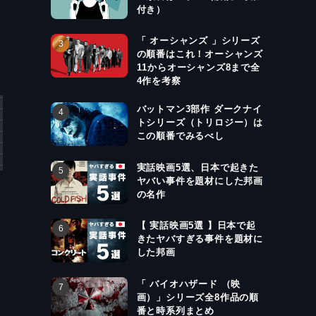
付き）
「 オーシャンズ 」シリーズ
の順番はこれ！オーシャンズ
11からオーシャンズ8まで全
4作を考察
バットマン3部作 ダークナイ
トシリーズ（トリロジー）は
この順番でみるべし
実話映画5選、日本で起きた
ヤバい事件を題材にした邦画
の名作
【 実話映画5選 】日本で起
きたヤバすぎる事件を題材に
した邦画
「 バイオハザード （映
画）」シリーズ全8作品の順
番と時系列まとめ