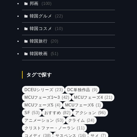
邦画
(100)
韓国グルメ
(22)
韓国コスメ
(10)
韓国旅行
(20)
韓国映画
(51)
タグで探す
DCEUシリーズ
(23)
DC単独作品
(9)
MCUフェーズ1〜3
(42)
MCUフェーズ4
(21)
MCUフェーズ5
(4)
MCUフェーズ6
(1)
SF
(53)
おすすめ
(82)
アクション
(96)
アニメーション
(53)
クライム
(24)
クリストファー・ノーラン
(11)
コメディ
(38)
サスペンス
(16)
サメ
(7)