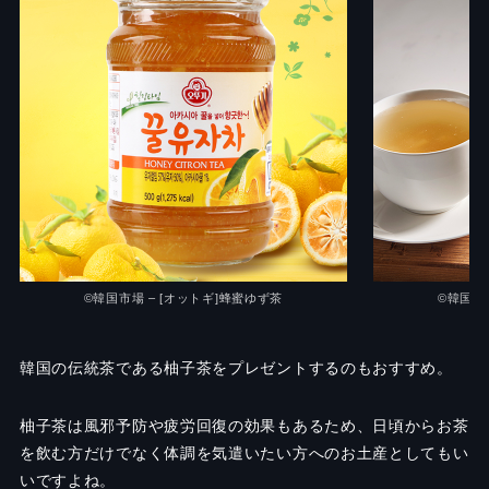
©韓国市場 – [オットギ]蜂蜜ゆず茶
©韓国市
韓国の伝統茶である柚子茶をプレゼントするのもおすすめ。
柚子茶は風邪予防や疲労回復の効果もあるため、日頃からお茶
を飲む方だけでなく体調を気遣いたい方へのお土産としてもい
いですよね。