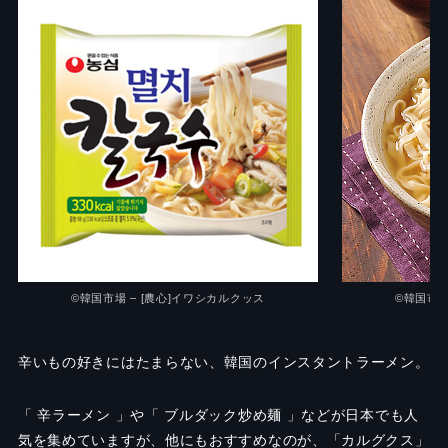
©韓国市場 – [農心]イワシカルクッス
©韓国市場
辛いもの好きにはたまらない、韓国のインスタントラーメン。
「 辛ラーメン 」や「 ブルダック炒め麺 」などが日本でも人
気を集めていますが、他にもおすすめなのが、「カルグクス」