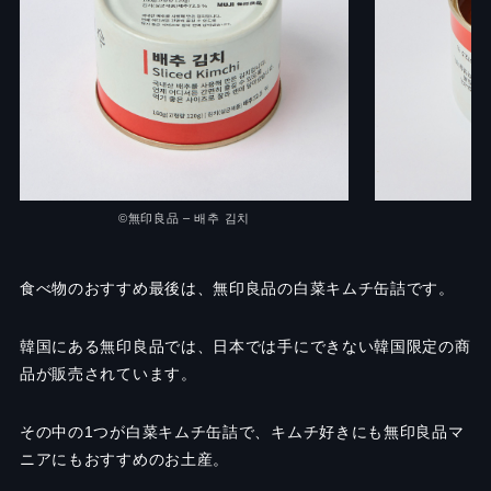
©無印良品 – 배추 김치
©
食べ物のおすすめ最後は、無印良品の白菜キムチ缶詰です。
韓国にある無印良品では、日本では手にできない韓国限定の商
品が販売されています。
その中の1つが白菜キムチ缶詰で、キムチ好きにも無印良品マ
ニアにもおすすめのお土産。