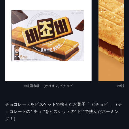
©韓国市場 – [オリオン]ビチョビ
©韓国市
チョコレートをビスケットで挟んだお菓子「 ビチョビ 」（チ
ョコレートの” チョ “をビスケットの” ビ “で挟んだネーミン
グ！）