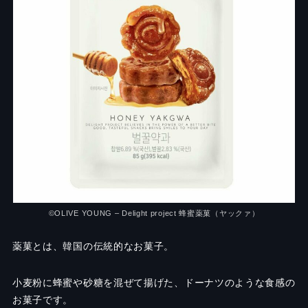
©OLIVE YOUNG – Delight project 蜂蜜薬菓（ヤックァ）
薬菓とは、韓国の伝統的なお菓子。
小麦粉に蜂蜜や砂糖を混ぜて揚げた、ドーナツのような食感の
お菓子です。