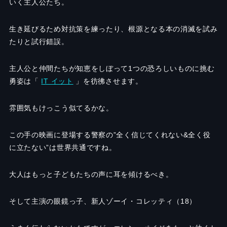
いく主人公たち。
生き延びるため対抗策を練ったり、根源となる本の消滅を試み
たりと試行錯誤。
主人公と仲間たちが知恵をしぼって1つの恐ろしいものに挑む
勇姿は「
IT イット
」を彷彿させます。
雰囲気もけっこう似てるかな。
この手の映画に登場する警察の
”
全く信じてくれない
&
全く役
に立たない
”
は世界共通ですね。
大人はもっと子どもたちの声に耳を傾けるべき。
そして主演の眼鏡っ子、新人ゾーイ・コレッティ（
18
）