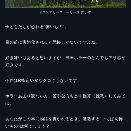
©︎
スケアリーストーリーズ 怖い本
子どもたちが恐れる
”
怖いもの
”
。
目の前に実態化されると恐怖しかないですよね。
好き嫌いはあると思いますが、洋画ホラーのなんでもアリ感が
好きです。
今作は
R
指定や変なグロさもないです。
ホラーあまり観ない方、苦手な方も是非鑑賞（挑戦）してみて
は。
あなたがこの本に物語を書かれるとき、遭遇する
“
いちばん怖
いもの
”
は何でしょう？