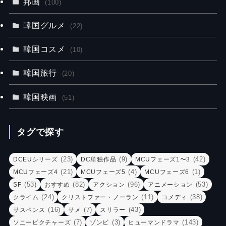
邦画
(100)
韓国グルメ
(22)
韓国コスメ
(10)
韓国旅行
(20)
韓国映画
(51)
タグで探す
(23)
(9)
(42)
DCEUシリーズ
DC単独作品
MCUフェーズ1〜3
(21)
(4)
(1)
MCUフェーズ4
MCUフェーズ5
MCUフェーズ6
(53)
(82)
(96)
(53)
SF
おすすめ
アクション
アニメーション
(24)
(11)
(38)
クライム
クリストファー・ノーラン
コメディ
(16)
(7)
(43)
サスペンス
サメ
スリラー
(7)
(3)
(143)
ソニーピクチャーズ
ゾンビ
ヒューマンドラマ