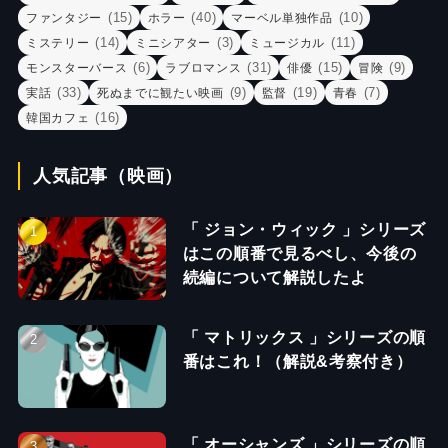
(15)
(40)
(10)
ファンタジー
ホラー
マーベル単独作品
(14)
(3)
(11)
ミステリー
ミニシアター
ミュージカル
(6)
(31)
(15)
(9)
モンスターバース
ラブロマンス
俳優
冒険
(33)
(9)
(19)
(7)
実話
死ぬまでに観たい映画
監督
青春
(16)
韓国カフェ
人気記事（映画）
「 ジョン・ウィック 」シリーズ
はこの順番で見るべし、今後の
続編について解説したよ
「 マトリックス 」シリーズの順
番はこれ！（解説&考察付き）
「 オーシャンズ 」シリーズの順