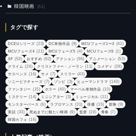
韓国映画
(51)
タグで探す
(23)
(9)
(42)
DCEUシリーズ
DC単独作品
MCUフェーズ1〜3
(21)
(4)
(1)
MCUフェーズ4
MCUフェーズ5
MCUフェーズ6
(53)
(82)
(96)
(53)
SF
おすすめ
アクション
アニメーション
(24)
(11)
(38)
クライム
クリストファー・ノーラン
コメディ
(16)
(7)
(43)
サスペンス
サメ
スリラー
(7)
(3)
(143)
ソニーピクチャーズ
ゾンビ
ヒューマンドラマ
(15)
(40)
(10)
ファンタジー
ホラー
マーベル単独作品
(14)
(3)
(11)
ミステリー
ミニシアター
ミュージカル
(6)
(31)
(15)
(9)
モンスターバース
ラブロマンス
俳優
冒険
(33)
(9)
(19)
(7)
実話
死ぬまでに観たい映画
監督
青春
(16)
韓国カフェ