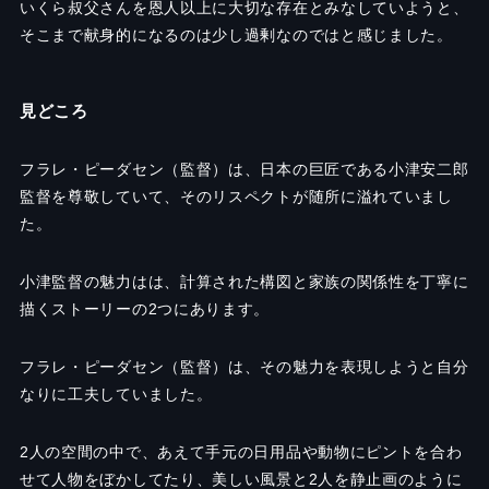
いくら叔父さんを恩人以上に大切な存在とみなしていようと、
そこまで献身的になるのは少し過剰なのではと感じました。
見どころ
フラレ・ピーダセン（監督）は、日本の巨匠である小津安二郎
監督を尊敬していて、そのリスペクトが随所に溢れていまし
た。
小津監督の魅力はは、計算された構図と家族の関係性を丁寧に
描くストーリーの
2
つにあります。
フラレ・ピーダセン（監督）は、その魅力を表現しようと自分
なりに工夫していました。
2
人の空間の中で、あえて手元の日用品や動物にピントを合わ
せて人物をぼかしてたり、美しい風景と
2
人を静止画のように