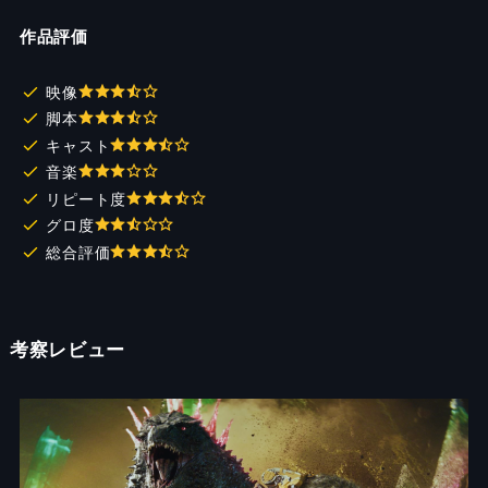
作品評価
映像
脚本
キャスト
音楽
リピート度
グロ度
総合評価
考察レビュー