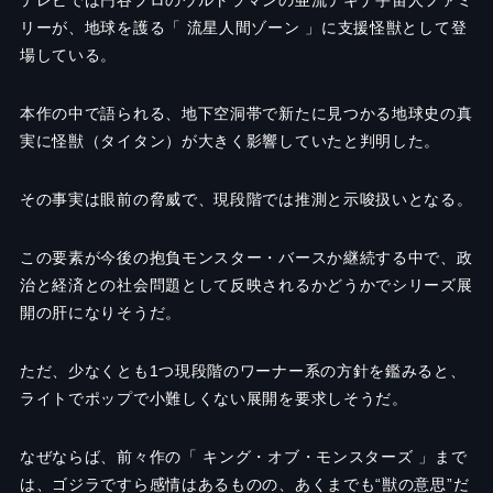
リーが、地球を護る「 流星人間ゾーン 」に支援怪獣として登
場している。
本作の中で語られる、地下空洞帯で新たに見つかる地球史の真
実に怪獣（タイタン）が大きく影響していたと判明した。
その事実は眼前の脅威で、現段階では推測と示唆扱いとなる。
この要素が今後の抱負モンスター・バースか継続する中で、政
治と経済との社会問題として反映されるかどうかでシリーズ展
開の肝になりそうだ。
ただ、少なくとも1つ現段階のワーナー系の方針を鑑みると、
ライトでポップで小難しくない展開を要求しそうだ。
なぜならば、前々作の「 キング・オブ・モンスターズ 」まで
は、ゴジラですら感情はあるものの、あくまでも“獣の意思”だ