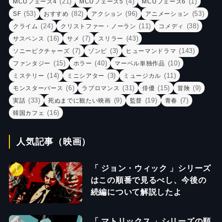
(21)
(4)
(1)
MCUフェーズ4
MCUフェーズ5
MCUフェーズ6
(53)
(82)
(96)
(53)
SF
おすすめ
アクション
アニメーション
(24)
(11)
(38)
クライム
クリストファー・ノーラン
コメディ
(16)
(7)
(43)
サスペンス
サメ
スリラー
(7)
(3)
(143)
ソニーピクチャーズ
ゾンビ
ヒューマンドラマ
(15)
(40)
(10)
ファンタジー
ホラー
マーベル単独作品
(14)
(3)
(11)
ミステリー
ミニシアター
ミュージカル
(6)
(31)
(15)
(9)
モンスターバース
ラブロマンス
俳優
冒険
(33)
(9)
(19)
(7)
実話
死ぬまでに観たい映画
監督
青春
(16)
韓国カフェ
人気記事（映画）
「 ジョン・ウィック 」シリーズ
はこの順番で見るべし、今後の
続編について解説したよ
「 マトリックス 」シリーズの順