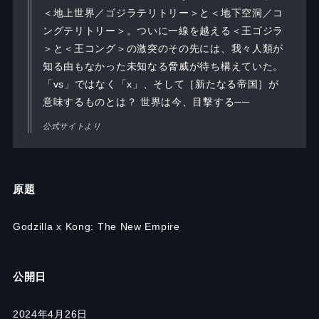
＜地上世界／ゴジラテリトリー＞と＜地下空洞／コ
ングテリトリー＞。ついに一線を越える＜王ゴジラ
＞と＜王コング＞の激突のその先には、我々人類が
知る由もなかった未知なる脅威が待ち構えていた。
「vs」ではなく「x」、そして［新たなる帝国］が
意味するものとは？ 世界は今、目撃する──
公式サイトより
原題
Godzilla x Kong: The New Empire
公開日
2024年4月26日