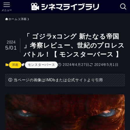
メニュー
ホーム
洋画
「 ゴジラxコング 新たなる帝国
2024
」考察レビュー、世紀のプロレス
5/01
バトル！【 モンスターバース 】
2024年4月27日
2024年5月1日
洋画
モンスターバース
当ページの画像はIMDbまたは公式サイトより引用