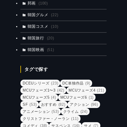
邦画
(100)
韓国グルメ
(22)
韓国コスメ
(10)
韓国旅行
(20)
韓国映画
(51)
タグで探す
DCEUシリーズ
(23)
DC単独作品
(9)
MCUフェーズ1〜3
(42)
MCUフェーズ4
(21)
MCUフェーズ5
(4)
MCUフェーズ6
(1)
SF
(53)
おすすめ
(82)
アクション
(96)
アニメーション
(53)
クライム
(24)
クリストファー・ノーラン
(11)
コメディ
(38)
サスペンス
(16)
サメ
(7)