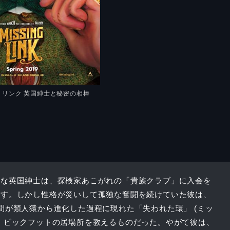
・リンク 英国紳士と秘密の相棒
屈な英国紳士は、探検家あこがれの「貴族クラブ」に入会を
やす。しかし性格が災いして孤独な奮闘を続けていた彼は、
間が類人猿から進化した過程に現れた「失われた環」 (ミッ
、ビックフットの居場所を教えるものだった。やがて彼は、