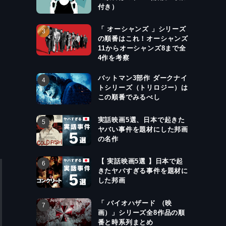
付き）
「 オーシャンズ 」シリーズ
の順番はこれ！オーシャンズ
11からオーシャンズ8まで全
4作を考察
バットマン3部作 ダークナイ
トシリーズ（トリロジー）は
この順番でみるべし
実話映画5選、日本で起きた
ヤバい事件を題材にした邦画
の名作
【 実話映画5選 】日本で起
きたヤバすぎる事件を題材に
した邦画
「 バイオハザード （映
画）」シリーズ全8作品の順
番と時系列まとめ