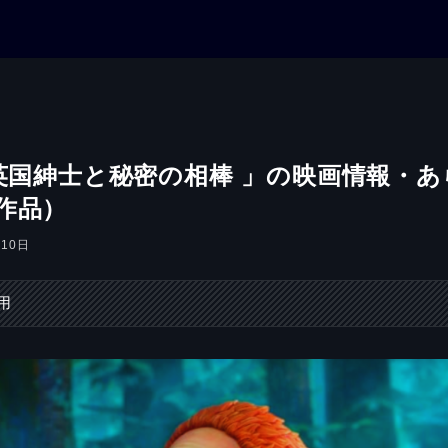
英国紳士と秘密の相棒 」の映画情報・あ
作品）
月10日
用