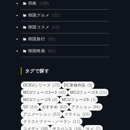
邦画
(100)
韓国グルメ
(22)
韓国コスメ
(10)
韓国旅行
(20)
韓国映画
(51)
タグで探す
DCEUシリーズ
(23)
DC単独作品
(9)
MCUフェーズ1〜3
(42)
MCUフェーズ4
(21)
MCUフェーズ5
(4)
MCUフェーズ6
(1)
SF
(53)
おすすめ
(82)
アクション
(96)
アニメーション
(53)
クライム
(24)
クリストファー・ノーラン
(11)
コメディ
(38)
サスペンス
(16)
サメ
(7)