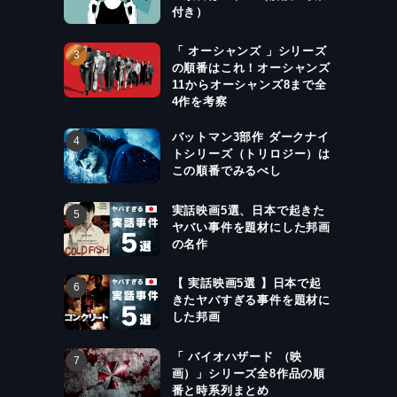
付き）
「 オーシャンズ 」シリーズ
の順番はこれ！オーシャンズ
11からオーシャンズ8まで全
4作を考察
バットマン3部作 ダークナイ
トシリーズ（トリロジー）は
この順番でみるべし
実話映画5選、日本で起きた
ヤバい事件を題材にした邦画
の名作
【 実話映画5選 】日本で起
きたヤバすぎる事件を題材に
した邦画
「 バイオハザード （映
画）」シリーズ全8作品の順
番と時系列まとめ