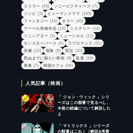
スリラー
(43)
ソニーピクチャーズ
(7)
ゾンビ
(3)
ヒューマンドラマ
(143)
ファンタジー
(15)
ホラー
(40)
マーベル単独作品
(10)
ミステリー
(14)
ミニシアター
(3)
ミュージカル
(11)
モンスターバース
(6)
ラブロマンス
(31)
俳優
(15)
冒険
(9)
実話
(33)
死ぬまでに観たい映画
(9)
監督
(19)
青春
(7)
韓国カフェ
(16)
人気記事（映画）
「 ジョン・ウィック 」シリ
ーズはこの順番で見るべし、
今後の続編について解説した
よ
「 マトリックス 」シリーズ
の順番はこれ！（解説&考察