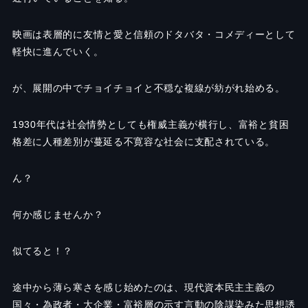
映画は表層的に友情と愛と信頼のドタバタ・コメディーとして
軽快に進んでいく。
が、展開の中でチョイチョイと不穏な複線が紡がれ始める。
1930年代は社会情勢としても権威主義が横行し、富裕と貧困
格差に人種差別が蔓延る不寛容な社会に支配されている。
ん？
何か感じませんか？
似てると！？
途中から薄ら寒さを感じ始めたのは、現代資本民主主義の
国々・為政者・大企業・富裕層の示す言動の陰謀染みた思想誘