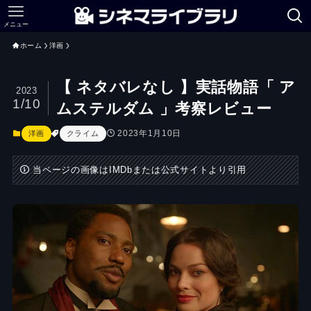
メニュー
ホーム
洋画
【 ネタバレなし 】実話物語「 ア
2023
1/10
ムステルダム 」考察レビュー
2023年1月10日
洋画
クライム
当ページの画像はIMDbまたは公式サイトより引用