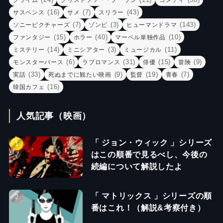
(16)
(7)
(43)
サスペンス
サメ
スリラー
(7)
(3)
(143)
ソニーピクチャーズ
ゾンビ
ヒューマンドラマ
(15)
(40)
(10)
ファンタジー
ホラー
マーベル単独作品
(14)
(3)
(11)
ミステリー
ミニシアター
ミュージカル
(6)
(31)
(15)
(9)
モンスターバース
ラブロマンス
俳優
冒険
(33)
(9)
(19)
(7)
実話
死ぬまでに観たい映画
監督
青春
(16)
韓国カフェ
人気記事（映画）
「 ジョン・ウィック 」シリーズ
はこの順番で見るべし、今後の
続編について解説したよ
「 マトリックス 」シリーズの順
番はこれ！（解説&考察付き）