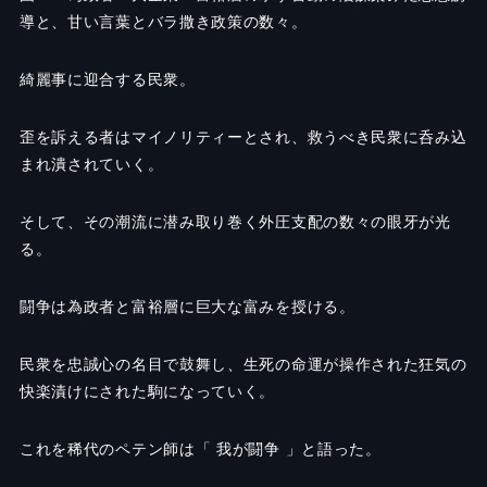
導と、甘い言葉とバラ撒き政策の数々。
綺麗事に迎合する民衆。
歪を訴える者はマイノリティーとされ、救うべき民衆に呑み込
まれ潰されていく。
そして、その潮流に潜み取り巻く外圧支配の数々の眼牙が光
る。
闘争は為政者と富裕層に巨大な富みを授ける。
民衆を忠誠心の名目で鼓舞し、生死の命運が操作された狂気の
快楽漬けにされた駒になっていく。
これを稀代のペテン師は「 我が闘争 」と語った。