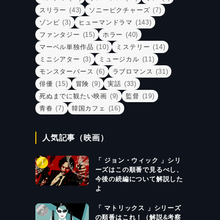
スリラー
(43)
ソニーピクチャーズ
(7)
ゾンビ
(3)
ヒューマンドラマ
(143)
ファンタジー
(15)
ホラー
(40)
マーベル単独作品
(10)
ミステリー
(14)
ミニシアター
(3)
ミュージカル
(11)
モンスターバース
(6)
ラブロマンス
(31)
俳優
(15)
冒険
(9)
実話
(33)
死ぬまでに観たい映画
(9)
監督
(19)
青春
(7)
韓国カフェ
(16)
人気記事（映画）
「 ジョン・ウィック 」シリ
ーズはこの順番で見るべし、
今後の続編について解説した
よ
「 マトリックス 」シリーズ
の順番はこれ！（解説&考察