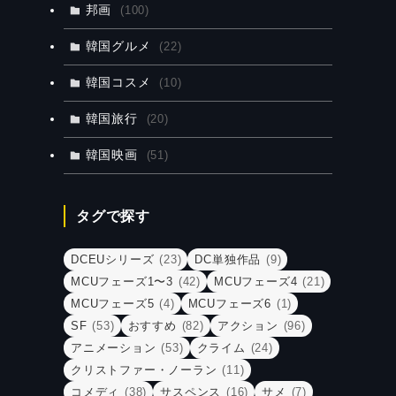
邦画
(100)
韓国グルメ
(22)
韓国コスメ
(10)
韓国旅行
(20)
韓国映画
(51)
タグで探す
DCEUシリーズ
(23)
DC単独作品
(9)
MCUフェーズ1〜3
(42)
MCUフェーズ4
(21)
MCUフェーズ5
(4)
MCUフェーズ6
(1)
SF
(53)
おすすめ
(82)
アクション
(96)
アニメーション
(53)
クライム
(24)
クリストファー・ノーラン
(11)
コメディ
(38)
サスペンス
(16)
サメ
(7)