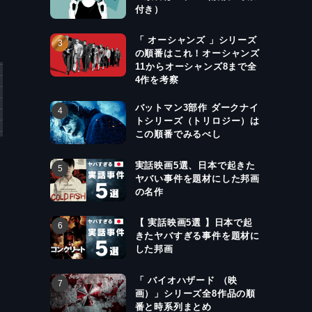
付き）
「 オーシャンズ 」シリーズ
の順番はこれ！オーシャンズ
11からオーシャンズ8まで全
4作を考察
バットマン3部作 ダークナイ
トシリーズ（トリロジー）は
この順番でみるべし
実話映画5選、日本で起きた
ヤバい事件を題材にした邦画
の名作
【 実話映画5選 】日本で起
きたヤバすぎる事件を題材に
した邦画
「 バイオハザード （映
画）」シリーズ全8作品の順
番と時系列まとめ