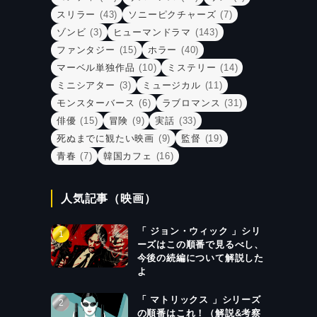
スリラー
(43)
ソニーピクチャーズ
(7)
ゾンビ
(3)
ヒューマンドラマ
(143)
ファンタジー
(15)
ホラー
(40)
マーベル単独作品
(10)
ミステリー
(14)
ミニシアター
(3)
ミュージカル
(11)
モンスターバース
(6)
ラブロマンス
(31)
俳優
(15)
冒険
(9)
実話
(33)
死ぬまでに観たい映画
(9)
監督
(19)
青春
(7)
韓国カフェ
(16)
人気記事（映画）
「 ジョン・ウィック 」シリ
ーズはこの順番で見るべし、
今後の続編について解説した
よ
「 マトリックス 」シリーズ
の順番はこれ！（解説&考察