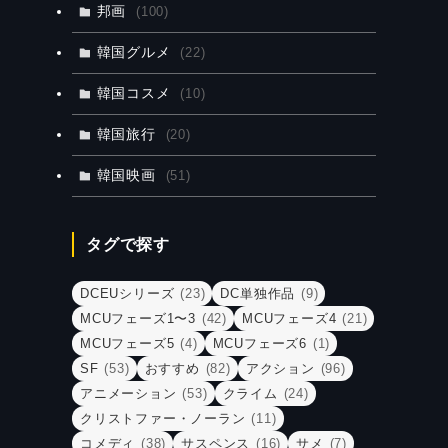
邦画
(100)
韓国グルメ
(22)
韓国コスメ
(10)
韓国旅行
(20)
韓国映画
(51)
タグで探す
DCEUシリーズ
(23)
DC単独作品
(9)
MCUフェーズ1〜3
(42)
MCUフェーズ4
(21)
MCUフェーズ5
(4)
MCUフェーズ6
(1)
SF
(53)
おすすめ
(82)
アクション
(96)
アニメーション
(53)
クライム
(24)
クリストファー・ノーラン
(11)
コメディ
(38)
サスペンス
(16)
サメ
(7)