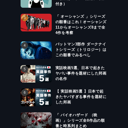
付き）
「 オーシャンズ 」シリーズ
の順番はこれ！オーシャンズ
11からオーシャンズ8まで全
4作を考察
バットマン3部作 ダークナイ
トシリーズ（トリロジー）は
この順番でみるべし
実話映画5選、日本で起きた
ヤバい事件を題材にした邦画
の名作
【 実話映画5選 】日本で起
きたヤバすぎる事件を題材に
した邦画
「 バイオハザード （映
画）」シリーズ全8作品の順
番と時系列まとめ