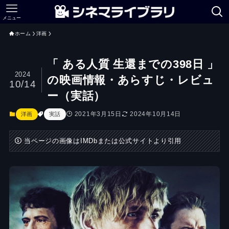
メニュー
ホーム
洋画
「 ある人質 生還までの398日 」
2024
の映画情報・あらすじ・レビュ
10/14
ー（実話）
2021年3月15日
2024年10月14日
洋画
実話
当ページの画像はIMDbまたは公式サイトより引用