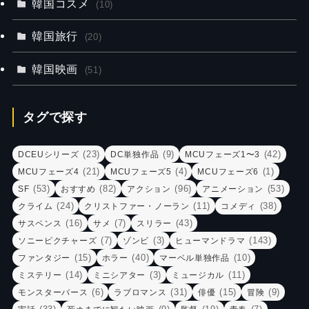
韓国コスメ
(10)
韓国旅行
(20)
韓国映画
(51)
タグで探す
(23)
(9)
(42)
DCEUシリーズ
DC単独作品
MCUフェーズ1〜3
(21)
(4)
(1)
MCUフェーズ4
MCUフェーズ5
MCUフェーズ6
(53)
(82)
(96)
(53)
SF
おすすめ
アクション
アニメーション
(24)
(11)
(38)
クライム
クリストファー・ノーラン
コメディ
(16)
(7)
(43)
サスペンス
サメ
スリラー
(7)
(3)
(143)
ソニーピクチャーズ
ゾンビ
ヒューマンドラマ
(15)
(40)
(10)
ファンタジー
ホラー
マーベル単独作品
(14)
(3)
(11)
ミステリー
ミニシアター
ミュージカル
(6)
(31)
(15)
(9)
モンスターバース
ラブロマンス
俳優
冒険