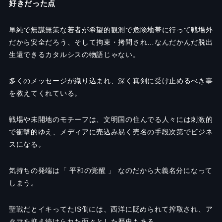
好きだった点
単純で無謀無策な若者が希望的観測で危険地帯に行って戦場外
だから安全だろう、そして拘束・拷問され
…
なんだかんだ脱出
生還できるカタルシスの物語じゃない。
多くのメッセージが織り込まれ、深く真剣に受け止めるべき事
を教えてくれている。
戦場や未開地のモチーフは、文明国の住んでる人々には刺激的
で衝撃的ゆえ、メディアに売込み易く売名の手段次第でビジネ
スになる。
気持ちの発端は「 平和の覚醒 」 なのだから大義名分になって
しまう。
聖戦だとイキってた
IS
側には、西洋に貶められて搾取され、ア
タマを抑え続けられた面々とした歴史もある。