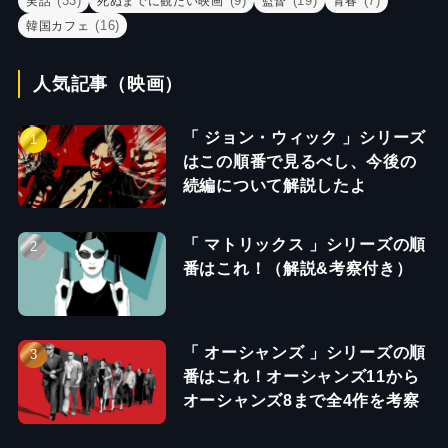
(33)
(9)
(19)
(7)
実話
死ぬまでに観たい映画
監督
青春
(16)
韓国カフェ
人気記事（映画）
「 ジョン・ウィック 」シリーズ
はこの順番で見るべし、今後の
続編について解説したよ
「 マトリックス 」シリーズの順
番はこれ！（解説&考察付き）
「 オーシャンズ 」シリーズの順
番はこれ！オーシャンズ11から
オーシャンズ8まで全4作を考察