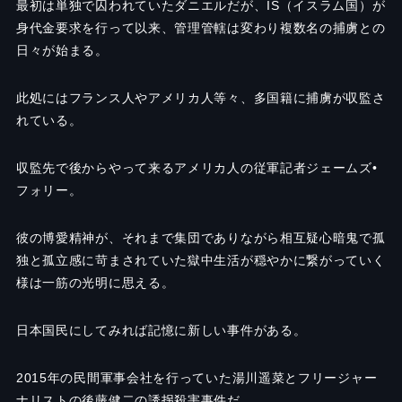
最初は単独で囚われていたダニエルだが、
IS（イスラム国）
が
身代金要求を行って以来、管理管轄は変わり複数名の捕虜との
日々が始まる。
此処にはフランス人やアメリカ人等々、多国籍に捕虜が収監さ
れている。
収監先で後からやって来るアメリカ人の従軍記者ジェームズ
•
フォリー。
彼の博愛精神が、それまで集団でありながら相互疑心暗鬼で孤
独と孤立感に苛まされていた獄中生活が穏やかに繋がっていく
様は一筋の光明に思える。
日本国民にしてみれば記憶に新しい事件がある。
2015年の民間軍事会社を行っていた湯川遥菜とフリージャー
ナリストの後藤健二の誘拐殺害事件だ。