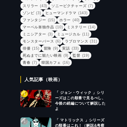
スリラー
(43)
ソニーピクチャーズ
(7)
ゾンビ
(3)
ヒューマンドラマ
(143)
ファンタジー
(15)
ホラー
(40)
マーベル単独作品
(10)
ミステリー
(14)
ミニシアター
(3)
ミュージカル
(11)
モンスターバース
(6)
ラブロマンス
(31)
俳優
(15)
冒険
(9)
実話
(33)
死ぬまでに観たい映画
(9)
監督
(19)
青春
(7)
韓国カフェ
(16)
人気記事（映画）
「 ジョン・ウィック 」シリ
ーズはこの順番で見るべし、
今後の続編について解説した
よ
「 マトリックス 」シリーズ
の順番はこれ！（解説&考察