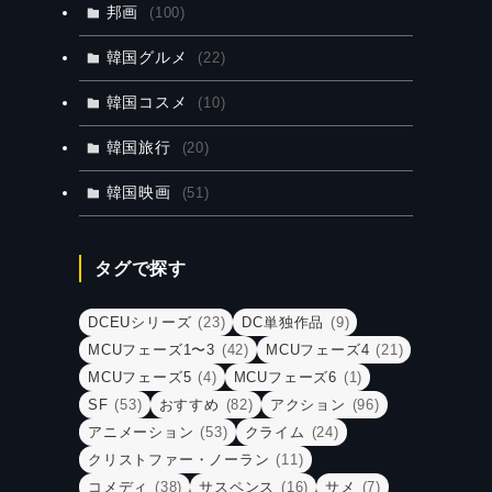
邦画
(100)
韓国グルメ
(22)
韓国コスメ
(10)
韓国旅行
(20)
韓国映画
(51)
タグで探す
DCEUシリーズ
(23)
DC単独作品
(9)
MCUフェーズ1〜3
(42)
MCUフェーズ4
(21)
MCUフェーズ5
(4)
MCUフェーズ6
(1)
SF
(53)
おすすめ
(82)
アクション
(96)
アニメーション
(53)
クライム
(24)
クリストファー・ノーラン
(11)
コメディ
(38)
サスペンス
(16)
サメ
(7)