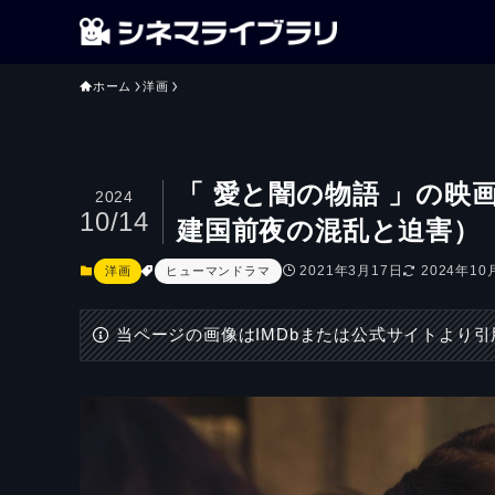
ホーム
洋画
「 愛と闇の物語 」の
2024
10/14
建国前夜の混乱と迫害）
2021年3月17日
2024年10
洋画
ヒューマンドラマ
当ページの画像はIMDbまたは公式サイトより引