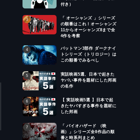
付き）
「 オーシャンズ 」シリーズ
の順番はこれ！オーシャンズ
11からオーシャンズ8まで全
4作を考察
バットマン3部作 ダークナイ
トシリーズ（トリロジー）は
この順番でみるべし
実話映画5選、日本で起きた
ヤバい事件を題材にした邦画
の名作
【 実話映画5選 】日本で起
きたヤバすぎる事件を題材に
した邦画
「 バイオハザード （映
画）」シリーズ全8作品の順
番と時系列まとめ