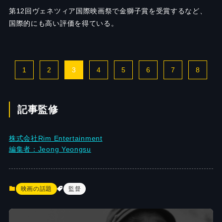
第12回ヴェネツィア国際映画祭で金獅子賞を受賞するなど、
国際的にも高い評価を得ている。
1
2
3
4
5
6
7
8
記事監修
株式会社Rim Entertainment
編集者：Jeong Yeongsu
映画の話題
監督