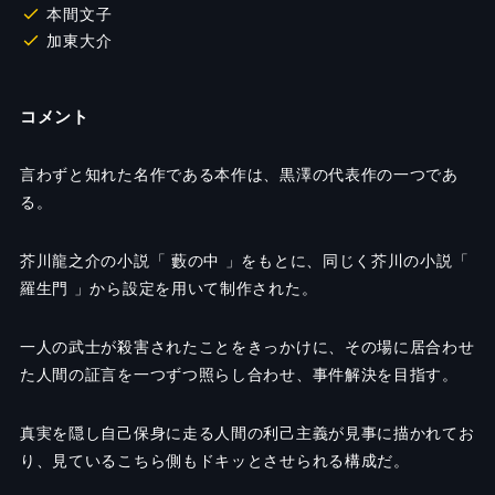
本間文子
加東大介
コメント
言わずと知れた名作である本作は、黒澤の代表作の一つであ
る。
芥川龍之介の小説「 藪の中 」をもとに、同じく芥川の小説「
羅生門 」から設定を用いて制作された。
一人の武士が殺害されたことをきっかけに、その場に居合わせ
た人間の証言を一つずつ照らし合わせ、事件解決を目指す。
真実を隠し自己保身に走る人間の利己主義が見事に描かれてお
り、見ているこちら側もドキッとさせられる構成だ。