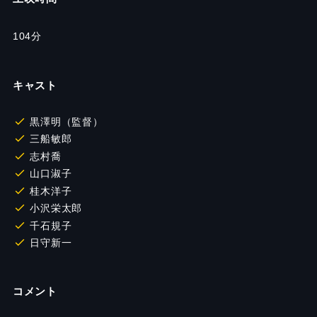
104分
キャスト
黒澤明（監督）
三船敏郎
志村喬
山口淑子
桂木洋子
小沢栄太郎
千石規子
日守新一
コメント