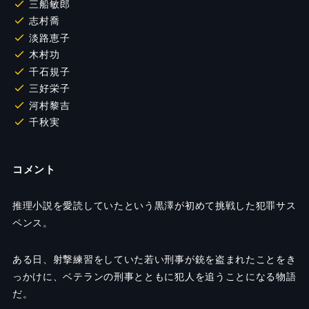
三船敏郎
志村喬
淡路恵子
木村功
千石規子
三好栄子
河村黎吉
千秋実
コメント
推理小説を愛読していたという黒澤が初めて挑戦した犯罪サス
ペンス。
ある日、射撃練習をしていた若い刑事が銃を盗まれたことをき
っかけに、ベテランの刑事とともに犯人を追うことになる物語
だ。