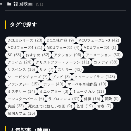
韓国映画
(51)
タグで探す
(23)
(9)
(42)
DCEUシリーズ
DC単独作品
MCUフェーズ1〜3
(21)
(4)
(1)
MCUフェーズ4
MCUフェーズ5
MCUフェーズ6
(53)
(82)
(96)
(53)
SF
おすすめ
アクション
アニメーション
(24)
(11)
(38)
クライム
クリストファー・ノーラン
コメディ
(16)
(7)
(43)
サスペンス
サメ
スリラー
(7)
(3)
(143)
ソニーピクチャーズ
ゾンビ
ヒューマンドラマ
(15)
(40)
(10)
ファンタジー
ホラー
マーベル単独作品
(14)
(3)
(11)
ミステリー
ミニシアター
ミュージカル
(6)
(31)
(15)
(9)
モンスターバース
ラブロマンス
俳優
冒険
(33)
(9)
(19)
(7)
実話
死ぬまでに観たい映画
監督
青春
(16)
韓国カフェ
人気記事（映画）