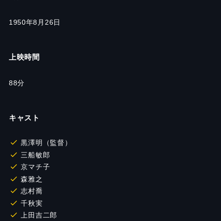
1950年8月26日
上映時間
88分
キャスト
黒澤明（監督）
三船敏郎
京マチ子
森雅之
志村喬
千秋実
上田吉二郎